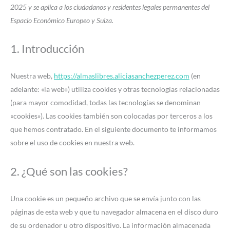
to
to
to
to
to
to
to
to
to
to
2025 y se aplica a los ciudadanos y residentes legales permanentes del
service
service
service
service
service
service
service
service
service
service
Espacio Económico Europeo y Suiza.
woocommerc
elementor
wordpress
automattic
google-
google-
paypal
complianz
google-
varios
1. Introducción
fonts
recaptcha
analytics
Nuestra web,
https://almaslibres.aliciasanchezperez.com
(en
adelante: «la web») utiliza cookies y otras tecnologías relacionadas
(para mayor comodidad, todas las tecnologías se denominan
«cookies»). Las cookies también son colocadas por terceros a los
que hemos contratado. En el siguiente documento te informamos
sobre el uso de cookies en nuestra web.
2. ¿Qué son las cookies?
Una cookie es un pequeño archivo que se envía junto con las
páginas de esta web y que tu navegador almacena en el disco duro
de su ordenador u otro dispositivo. La información almacenada