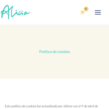
Ir
al
contenido
Política de cookies
Consent
Consent
Consent
Consent
Consent
Consent
Consent
Consent
Consent
Consent
Esta política de cookies fue actualizada por última vez el 9 de abril de