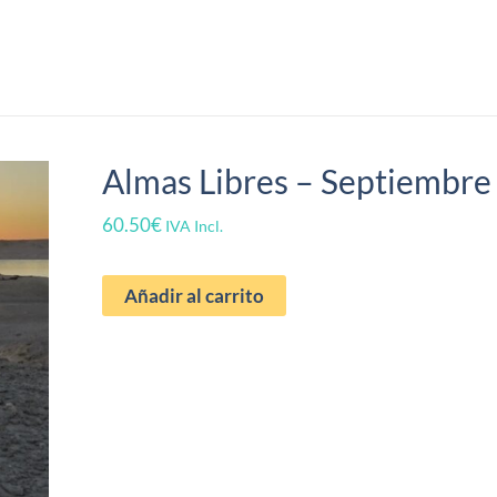
Almas
Libres
-
Septiembre
2025
Almas Libres – Septiembre
cantidad
60.50
€
IVA Incl.
Añadir al carrito